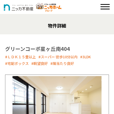
物件詳細
グリーンコーポ星ヶ丘南404
#ＬＤＫ１５畳以上
#スーパー 徒歩10分以内
#3LDK
#宅配ボックス
#眺望良好
#陽当たり良好