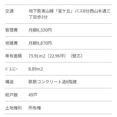
交通
地下鉄東山線「星ケ丘」バス8分西山本通三
丁目歩3分
管理費
月額6,530円
修繕費
月額9,870円
専有面積
75.91m2（22.96坪）（壁芯）
ﾊﾞﾙｺﾆｰ
8.89m2
構造
鉄筋コンクリート造6階建
総戸数
49戸
土地権利
所有権