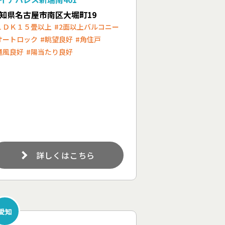
知県名古屋市南区大堀町19
ＬＤＫ１５畳以上
#2面以上バルコニー
オートロック
#眺望良好
#角住戸
通風良好
#陽当たり良好
詳しくはこちら
愛知