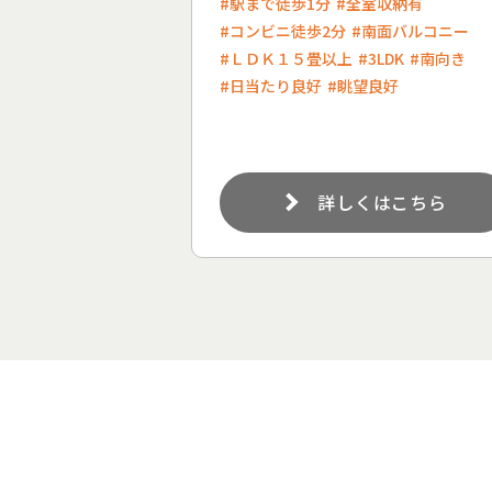
#駅まで徒歩1分
#全室収納有
#コンビニ徒歩2分
#南面バルコニー
#ＬＤＫ１５畳以上
#3LDK
#南向き
#日当たり良好
#眺望良好
詳しくはこちら