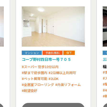
マンション
手数料無料
値下
コープ野村四日市一号７０５
三
稲
#スーパー 徒歩10分以内
#
#駅まで徒歩圏内
#2沿線以上利用可
#
#ペット飼育可能
#2LDK
#
#全居室フローリング
#内装リフォーム
#4
#眺望良好
#