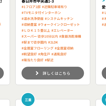
町
春日井市中央通1-3
愛
#1フロア2邸
#近隣駐車場有り
#TVモニタ付インターホン
#
#温水洗浄便座
#システムキッチン
#
K
#収納豊富
#ウォークインクローゼット
#
#ＬＤＫ１５畳以上
#エレベーター
#スーパー 徒歩10分以内
#食器洗乾燥機
#駅まで徒歩圏内
#2LDK
#全居室フローリング
#全居室収納
#眺望良好
#角住戸
#通風良好
#陽当たり良好
#駅近
詳しくはこちら
三重