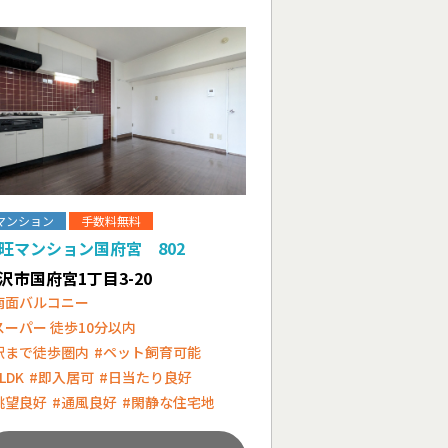
マンション
手数料無料
旺マンション国府宮 802
沢市国府宮1丁目3-20
南面バルコニー
スーパー 徒歩10分以内
駅まで徒歩圏内
#ペット飼育可能
LDK
#即入居可
#日当たり良好
眺望良好
#通風良好
#閑静な住宅地