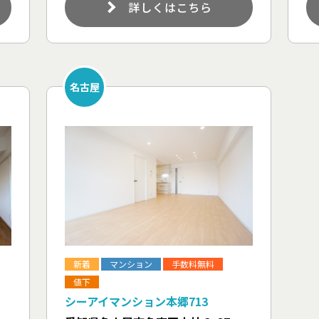
詳しくはこちら
名古屋
新着
マンション
手数料無料
値下
シーアイマンション本郷713