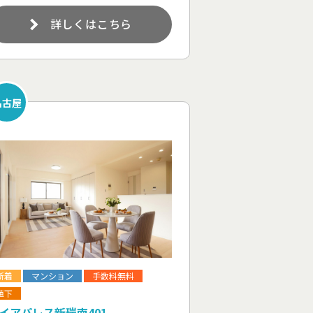
詳しくはこちら
名古屋
新着
マンション
手数料無料
値下
イアパレス新瑞南401