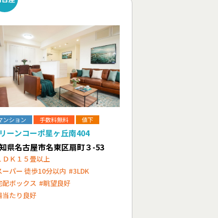
マンション
手数料無料
値下
リーンコーポ星ヶ丘南404
知県名古屋市名東区扇町３-53
ＬＤＫ１５畳以上
スーパー 徒歩10分以内
#3LDK
宅配ボックス
#眺望良好
陽当たり良好