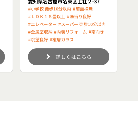
愛知県名古屋市名東区上社２-37
#小学校 徒歩10分以内
#前面棟無
#ＬＤＫ１８畳以上
#陽当り良好
#エレベーター
#スーパー 徒歩10分以内
#全居室収納
#内装リフォーム
#南向き
#眺望良好
#複層ガラス
詳しくはこちら