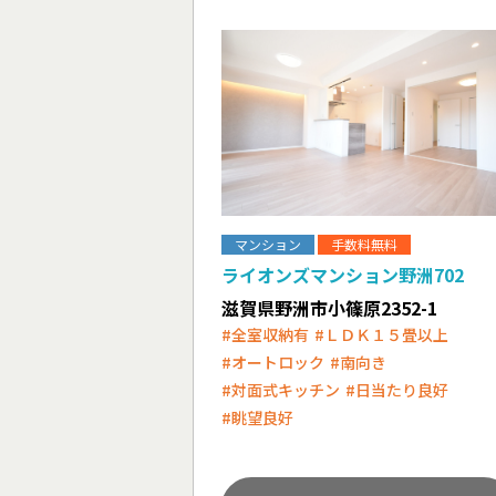
マンション
手数料無料
ライオンズマンション野洲702
滋賀県野洲市小篠原2352-1
#全室収納有
#ＬＤＫ１５畳以上
#オートロック
#南向き
#対面式キッチン
#日当たり良好
#眺望良好