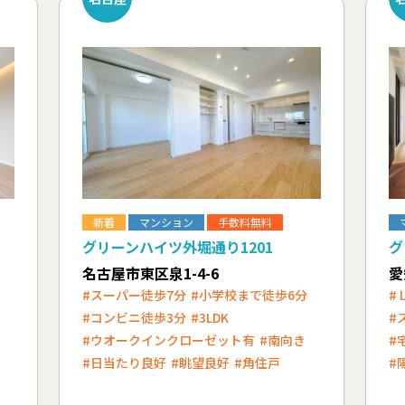
新着
マンション
手数料無料
グリーンハイツ外堀通り1201
グ
名古屋市東区泉1-4-6
愛
#スーパー徒歩7分
#小学校まで徒歩6分
#
#コンビニ徒歩3分
#3LDK
#
#ウオークインクローゼット有
#南向き
#
#日当たり良好
#眺望良好
#角住戸
#