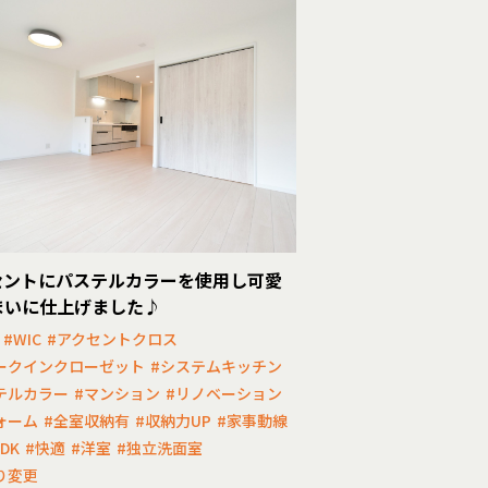
セントにパステルカラーを使用し可愛
まいに仕上げました♪
#WIC
#アクセントクロス
ークインクローゼット
#システムキッチン
テルカラー
#マンション
#リノベーション
ォーム
#全室収納有
#収納力UP
#家事動線
DK
#快適
#洋室
#独立洗面室
り変更