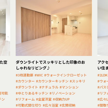
た空
ダウンライトでスッキリとした印象のお
アク
しゃれなリビング♪
い住
#3枚連動扉
#WIC
#ウォークインクローゼット
#2LDK
ト
#カウンター
#カウンターキッチン
#スッキリ
#ウォ
#ダウンライト
#ナチュラル
#マンション
#パス
置可能
#ゆとりあるキッチン
#リノベーション
#リフ
チン
#リフォーム
#全室洋室
#収納力UP
#広々L
#可動式間仕切り
#広々浴室
#玄関収納
#間取