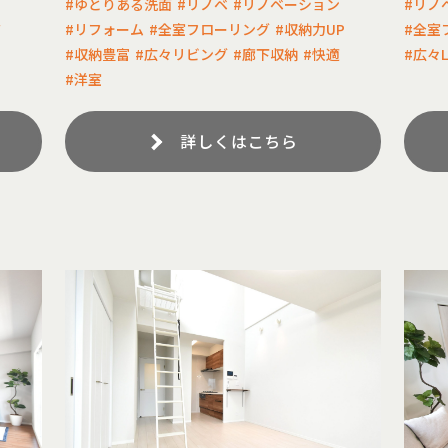
#ゆとりある洗面
#リノベ
#リノベーション
#リノ
有
#リフォーム
#全室フローリング
#収納力UP
#全室
#収納豊富
#広々リビング
#廊下収納
#快適
#広々L
#洋室
詳しくはこちら