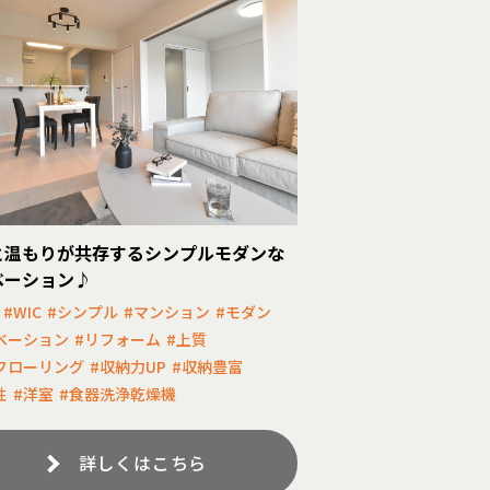
と温もりが共存するシンプルモダンな
ベーション♪
#WIC
#シンプル
#マンション
#モダン
ベーション
#リフォーム
#上質
フローリング
#収納力UP
#収納豊富
性
#洋室
#食器洗浄乾燥機
詳しくはこちら