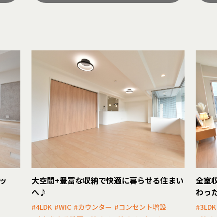
ッ
大空間+豊富な収納で快適に暮らせる住まい
全室
へ♪
わっ
#4LDK
#WIC
#カウンター
#コンセント増設
#3LDK