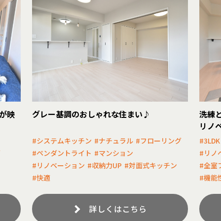
が映
グレー基調のおしゃれな住まい♪
洗練
リノ
#システムキッチン
#ナチュラル
#フローリング
#3LDK
グ
#ペンダントライト
#マンション
#リノ
#リノベーション
#収納力UP
#対面式キッチン
#全室
#快適
#機能
詳しくはこちら