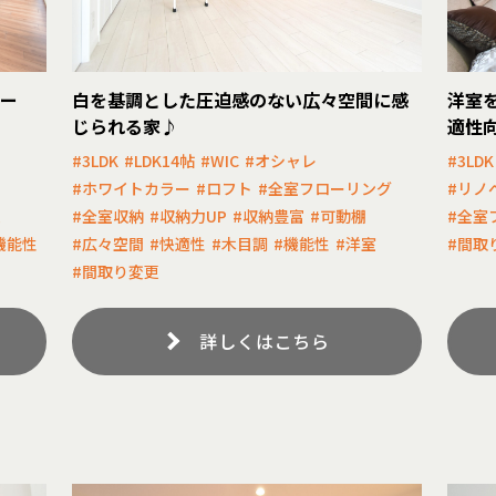
ォー
白を基調とした圧迫感のない広々空間に感
洋室
じられる家♪
適性
#3LDK
#LDK14帖
#WIC
#オシャレ
#3LDK
ト
#ホワイトカラー
#ロフト
#全室フローリング
#リノ
ム
#全室収納
#収納力UP
#収納豊富
#可動棚
#全室
機能性
#広々空間
#快適性
#木目調
#機能性
#洋室
#間取
#間取り変更
詳しくはこちら