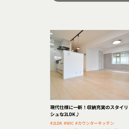
現代仕様に一新！収納充実のスタイリ
シュな2LDK♪
#2LDK
#WIC
#カウンターキッチン