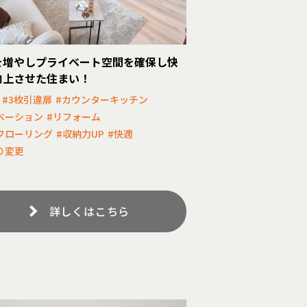
を増やしプライベート空間を確保し快
向上させた住まい！
#3枚引違扉
#カウンターキッチン
ベーション
#リフォーム
フローリング
#収納力UP
#快適
り変更
詳しくはこちら