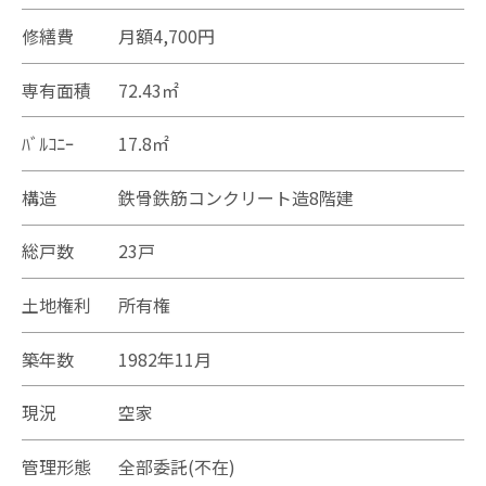
修繕費
月額4,700円
専有面積
72.43㎡
ﾊﾞﾙｺﾆｰ
17.8㎡
構造
鉄骨鉄筋コンクリート造8階建
総戸数
23戸
土地権利
所有権
築年数
1982年11月
現況
空家
管理形態
全部委託(不在)