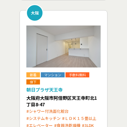
大阪
新着
マンション
手数料無料
値下
朝日プラザ天王寺
大阪府大阪市阿倍野区天王寺町北1
丁目8-47
#シャワー付洗面化粧台
#システムキッチン
#ＬＤＫ１５畳以上
#エレベーター
#食器洗乾燥機
#3LDK