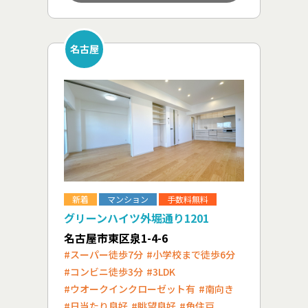
名古屋
新着
マンション
手数料無料
グリーンハイツ外堀通り1201
名古屋市東区泉1-4-6
#スーパー徒歩7分
#小学校まで徒歩6分
#コンビニ徒歩3分
#3LDK
#ウオークインクローゼット有
#南向き
#日当たり良好
#眺望良好
#角住戸