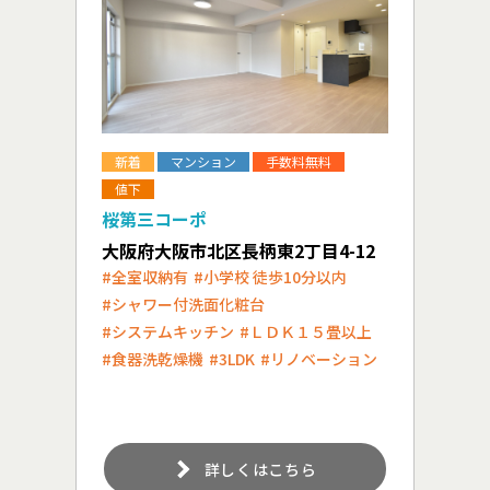
新着
マンション
手数料無料
値下
桜第三コーポ
大阪府大阪市北区長柄東2丁目4-12
#全室収納有
#小学校 徒歩10分以内
#シャワー付洗面化粧台
#システムキッチン
#ＬＤＫ１５畳以上
#食器洗乾燥機
#3LDK
#リノベーション
詳しくはこちら