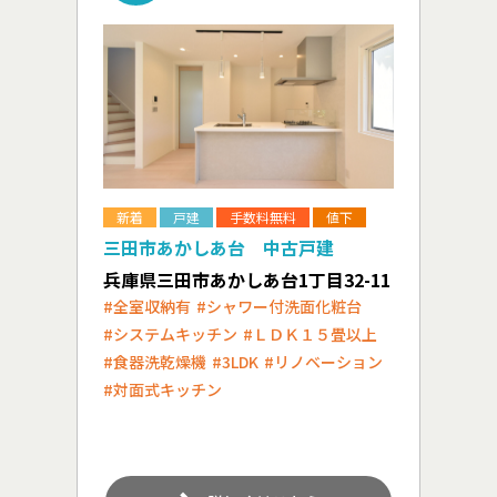
新着
戸建
手数料無料
値下
三田市あかしあ台 中古戸建
兵庫県三田市あかしあ台1丁目32-11
#全室収納有
#シャワー付洗面化粧台
#システムキッチン
#ＬＤＫ１５畳以上
#食器洗乾燥機
#3LDK
#リノベーション
#対面式キッチン