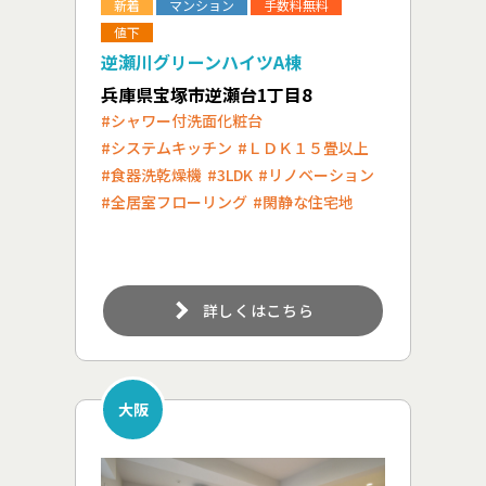
新着
マンション
手数料無料
値下
逆瀬川グリーンハイツA棟
兵庫県宝塚市逆瀬台1丁目8
#シャワー付洗面化粧台
#システムキッチン
#ＬＤＫ１５畳以上
#食器洗乾燥機
#3LDK
#リノベーション
#全居室フローリング
#閑静な住宅地
詳しくはこちら
大阪