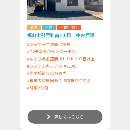
新着
戸建
手数料無料
福山市引野町南1丁目 中古戸建
#シャワー付洗面化粧台
#TVモニタ付インターホン
#ゆとりある空間
#ＬＤＫ２０畳以上
#システムキッチン
#3LDK
#小学校徒歩10分以内
#敷地内駐車場あり
#閑静な住宅地
#駐車2台可
詳しくはこちら