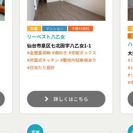
新着
マンション
手数料無料
リーベスト八乙女
ハ
仙台市泉区七北田字八乙女1-1
大
#全居室収納
#南向き
#宅配ボックス
#対面式キッチン
#敷地内駐車場あり
#
#日当たり良好
#
#
#
詳しくはこちら
宮城