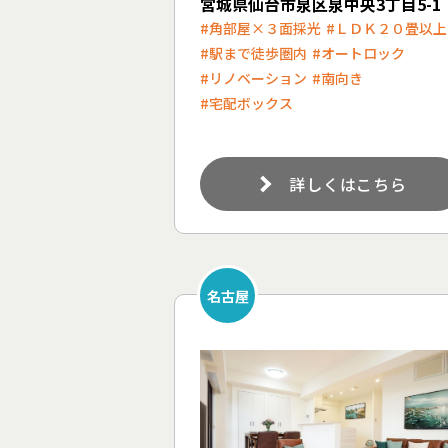
宮城県仙台市泉区泉中央3丁目5-1
#角部屋×３面採光
#ＬＤＫ２０畳以上
#駅まで徒歩圏内
#オートロック
#リノベーション
#南向き
#宅配ボックス
詳しくはこちら
名古屋