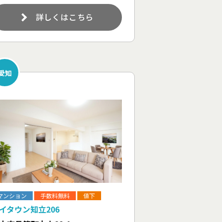
詳しくはこちら
愛知
マンション
手数料無料
値下
イタウン知立206