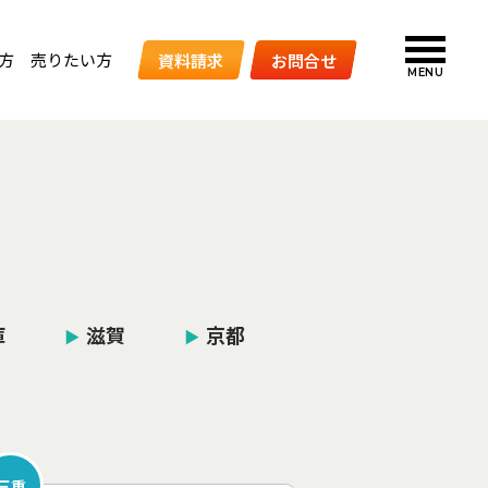
方
売りたい方
資料請求
お問合せ
MENU
庫
滋賀
京都
▶︎
▶︎
三重